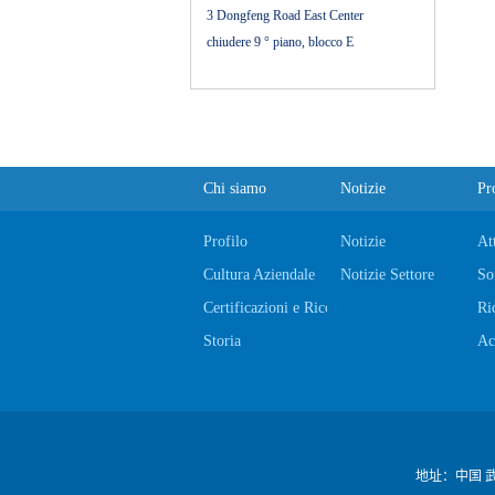
3 Dongfeng Road East Center
chiudere 9 ° piano, blocco E
Chi siamo
Notizie
Pr
Profilo
Notizie
At
Cultura Aziendale
Notizie Settore
So
Certificazioni e Riconoscimenti
Ri
Storia
Ac
地址：
中国 