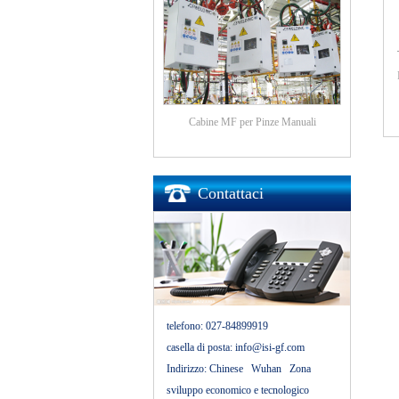
Cabine MF per Pinze Manuali
Contattaci
telefono:
027-84899919
casella di posta:
info@isi-gf.com
Indirizzo:
Chinese Wuhan Zona
sviluppo economico e tecnologico