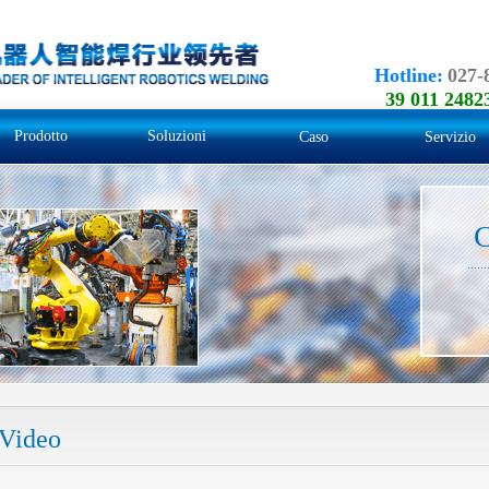
Hotline
:
027-
39 011 2482
Prodotto
Soluzioni
Caso
Servizio
C
Video