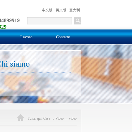
中文版
英文版
意大利
84899919
329
Lavoro
Contatto
hi siamo
Tu sei qui:
Casa
→
Video
→
video