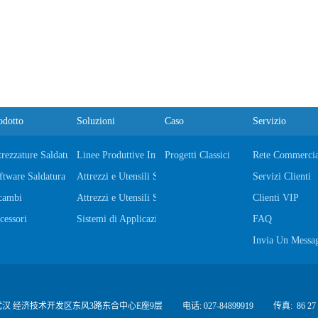
odotto
Soluzioni
Caso
Servizio
trezzature Saldatura a Resistenza
Linee Produttive Integrate e Automatiche Automobil
Progetti Classici
Rete Commercia
ftware Saldatura a Resistenza
Attrezzi e Utensili Saldatura Automobili
Servizi Clienti
cambi
Attrezzi e Utensili Saldatura Settore Ferroviario
Clienti VIP
cessori
Sistemi di Applicazione di Collanti
FAQ
Invia Un Messa
武汉 经济技术开发区东风3路东合中心E座9层
电话: 027-84899919
传真:
86 27